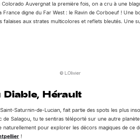
Colorado Auvergnat la première fois, on a cru à une blague.
 la France digne du Far West : le Ravin de Corboeuf ! Une b
falaises aux strates multicolores et reflets bleutés. Une 
© L.Olivier
Diable, Hérault
aint-Saturnin-de-Lucian, fait partie des spots les plus inso
c de Salagou, tu te sentiras téléporté sur une autre planète.
erdre naturellement pour explorer les décors magiques de ce
tpellier
!