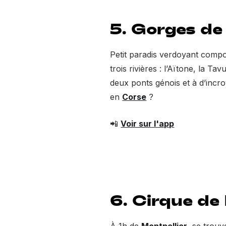
5. Gorges de
Petit paradis verdoyant compo
trois rivières : l’Aïtone, la T
deux ponts génois et à d’incro
en
Corse
?
📲
Voir sur l'app
6. Cirque de
À 1h de
Montpellier
, se trouv