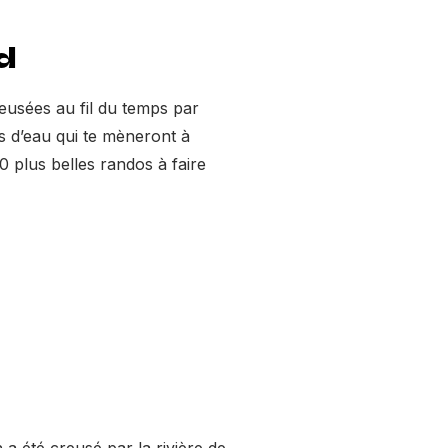
d
eusées au fil du temps par
rs d’eau qui te mèneront à
0 plus belles randos à faire
 a été creusé par la rivière de