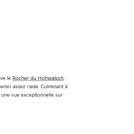
uve le
Rocher du Hohwalsch
.
hemin assez raide. Culminant à
e une vue exceptionnelle sur