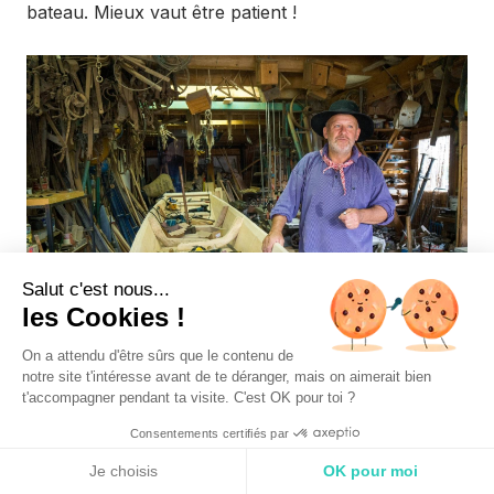
bateau. Mieux vaut être patient !
Salut c'est nous...
les Cookies !
On a attendu d'être sûrs que le contenu de
notre site t'intéresse avant de te déranger, mais on aimerait bien
t'accompagner pendant ta visite. C'est OK pour toi ?
En plus de cette activité,
Patrick
est également
Consentements certifiés par
guide et va nous emmener découvrir l’Ill à bord de
Je choisis
OK pour moi