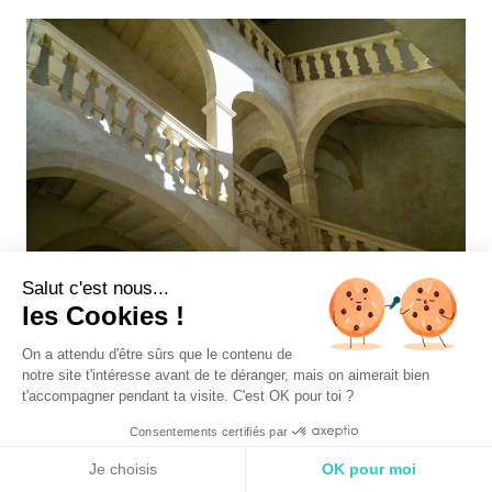
Salut c'est nous...
les Cookies !
On a attendu d'être sûrs que le contenu de
notre site t'intéresse avant de te déranger, mais on aimerait bien
Notre avis sur un week-
t'accompagner pendant ta visite. C'est OK pour toi ?
end autour du Palais
Consentements certifiés par
Idéal du Facteur Cheval
Je choisis
OK pour moi