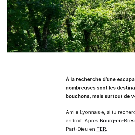
À la recherche d’une escapad
nombreuses sont les destinat
bouchons, mais surtout de v
Ami⸱e Lyonnais⸱e, si tu recher
endroit. Après
Bourg-en-Bres
Part-Dieu en
TER
.