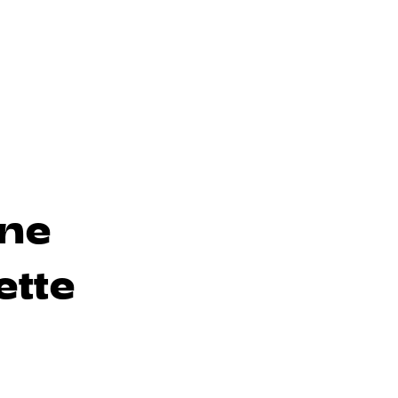
une
ette